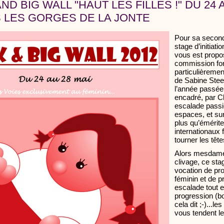
ND BIG WALL "HAUT LES FILLES !" DU 24 
S LES GORGES DE LA JONTE
Pour sa second
stage d’initiati
vous est propo
commission for
particulièremen
de Sabine Ste
l’année passée,
encadré, par C
escalade pass
espaces, et su
plus qu’émérite 
internationaux 
tourner les tête
Alors mesdames
clivage, ce sta
vocation de pr
féminin et de 
escalade tout e
progression (bo
cela dit ;-)...l
vous tendent le