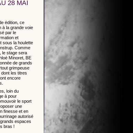
AU 28 MAI
e édition, ce
on à la grande voie
sé par le
mation et
t sous la houlette
enstrup. Comme
 le stage sera
hloé Minoret, BE
ionnée de grands
rtout grimpeuse
dont les titres
font encore
s.
, loin du
ge à pour
omouvoir le sport
proposer une
n finesse et en
urrinage autorisé
es grands espaces
s bras !